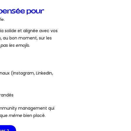
 pensée pour
ie.
ia solide et alignée avec vos
s, au bon moment, sur les
as les emojis.
naux (Instagram, LinkedIn,
brandés
ommunity management qui
I que
mème
bien placé.
er ?