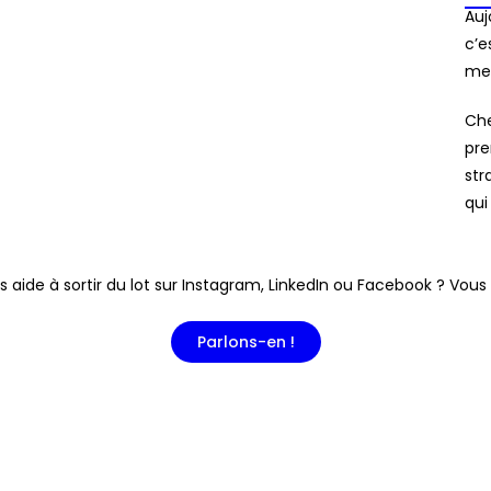
Auj
c’e
mes
Che
pre
str
qui
ide à sortir du lot sur Instagram, LinkedIn ou Facebook ? Vous ê
Parlons-en !