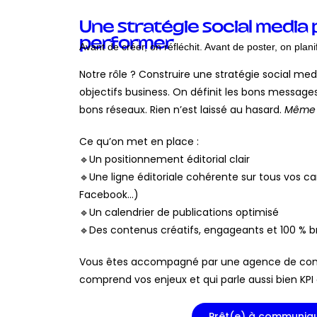
Une stratégie social media
performer
Avant de créer, on réfléchit. Avant de poster, on planif
Notre rôle ? Construire une stratégie social med
objectifs business. On définit les bons message
bons réseaux. Rien n’est laissé au hasard.
Même p
Ce qu’on met en place :
🔹Un positionnement éditorial clair
🔹Une ligne éditoriale cohérente sur tous vos ca
Facebook…)
🔹Un calendrier de publications optimisé
🔹Des contenus créatifs, engageants et 100 % 
Vous êtes accompagné par une agence de c
comprend vos enjeux et qui parle aussi bien KP
Prêt(e) à communiqu