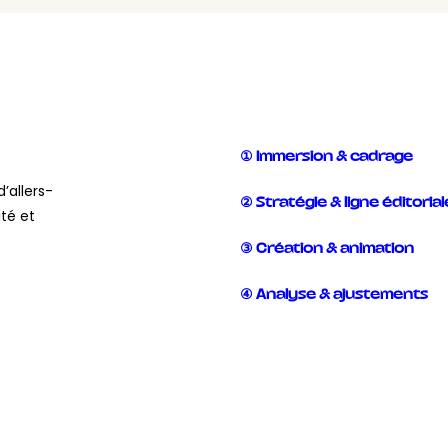
① Immersion & cadrage
d’allers-
② Stratégie & ligne éditorial
ité et
③ Création & animation
④ Analyse & ajustements